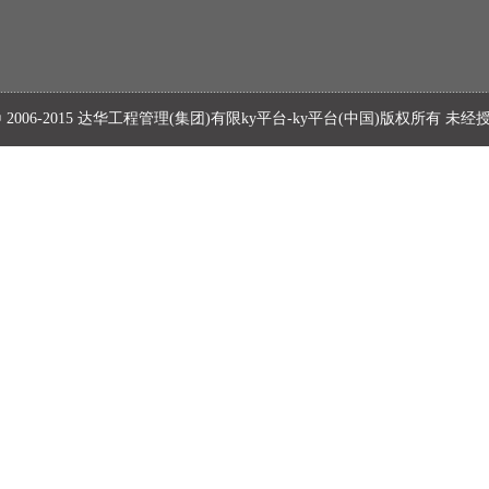
© 2006-2015 达华工程管理(集团)有限ky平台-ky平台(中国)版权所有 