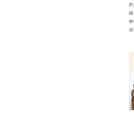
的
碳
收
设