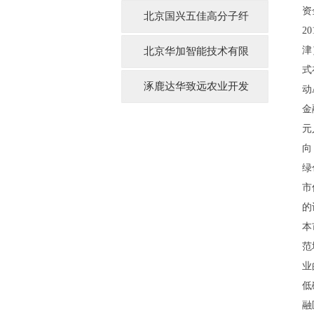
资
(天津)管理有限ky平台-
北京国兴五佳高分子纤
20
ky平台(中国)
维再生科技有限ky平台-
津
北京华加智能技术有限
式
ky平台(中国)
ky平台-ky平台(中国)
涿鹿达华致远农业开发
动
金
有限ky平台-ky平台(中
元
向
国)
绿
市
的
本
范
业
低
融