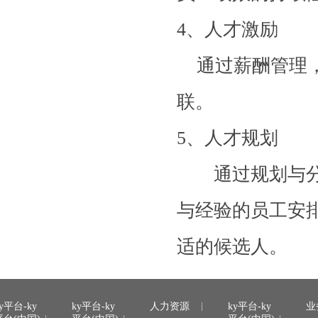
4
、人才激励
通过薪酬管理
联。
5
、人才规划
通过规划与分配
与经验的员工安
适的候选人。
y平台-ky
ky平台-ky
人力资源
ky平台-ky
业