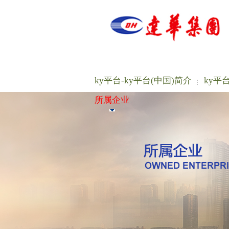
ky平台-ky平台(中国)简介
ky平
所属企业