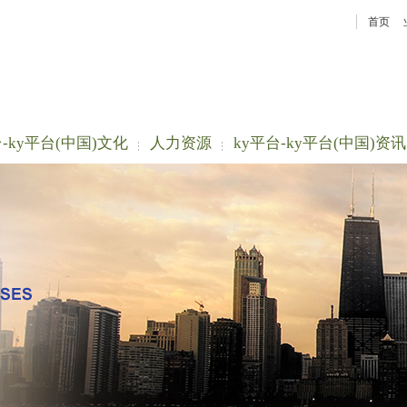
首页
业
台-ky平台(中国)文化
人力资源
ky平台-ky平台(中国)资讯