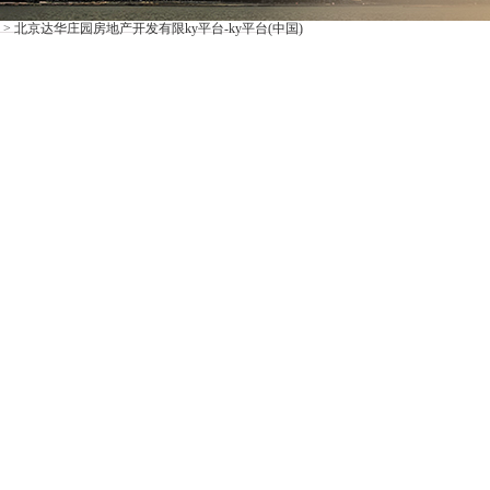
>
北京达华庄园房地产开发有限ky平台-ky平台(中国)