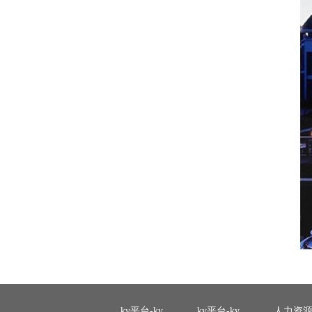
ky平台-ky
ky平台-ky
人力资