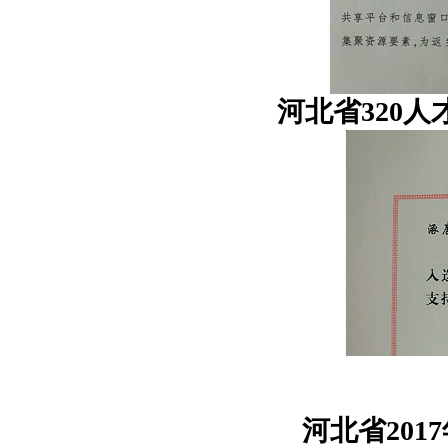
河北省
320
人
河北省
2017