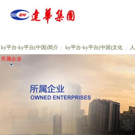
ky平台-ky平台(中国)简介
ky平台-ky平台(中国)文化
人
所属企业