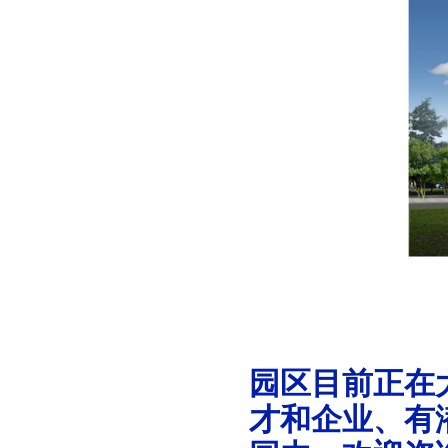
园区目前正在
才和企业、有