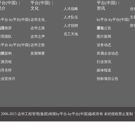
平台(中国)
平台(中国)
平台(中国)
简介
文化
资讯
人才战略
业
人才队伍
主
y平台-ky平台(中国)
达华文化
ky平台-ky平台(中国)
人才招聘
荣
概况
领导致辞
达华之路
要文
通知公告
员工天地
经营团队
达华之声
图片新闻
y平台-ky平台(中国)
达华之歌
业务动态
资质
组织架构
发展纲要
所属企业动态
发展历程
行业资讯
领导关怀
媒体报道
企业宣传片
招标项目公告
 2006-2015 达华工程管理(集团)有限ky平台-ky平台(中国)版权所有 未经授权禁止复制