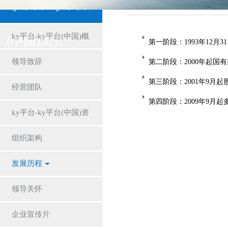
ky平台-ky平台
发展历程
ky平台-ky平台(中国)概
(中国)简介
第一阶段：1993年12月
况
领导致辞
第二阶段：2000年起国
第三阶段：2001年9月
经营团队
第四阶段：2009年9月起
ky平台-ky平台(中国)资
质
组织架构
发展历程
领导关怀
企业宣传片