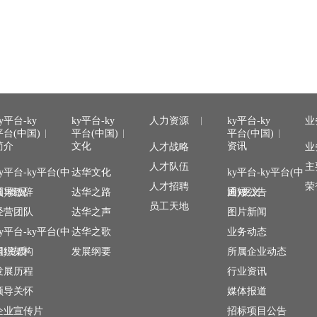
y平台-ky
ky平台-ky
人力资源
ky平台-ky
业
平台(中国)
平台(中国)
平台(中国)
简介
文化
资讯
人才战略
业
人才队伍
主
ky平台-ky平台(中
达华文化
ky平台-ky平台(中
人才招聘
荣
国)概况
领导致辞
达华之路
国)要文
通知公告
员工天地
经营团队
达华之声
图片新闻
ky平台-ky平台(中
达华之歌
业务动态
国)资质
组织架构
发展纲要
所属企业动态
发展历程
行业资讯
领导关怀
媒体报道
企业宣传片
招标项目公告