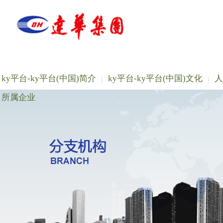
ky平台-ky平台(中国)简介
ky平台-ky平台(中国)文化
人
所属企业