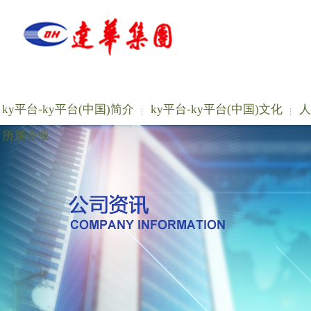
ky平台-ky平台(中国)简介
ky平台-ky平台(中国)文化
人
所属企业