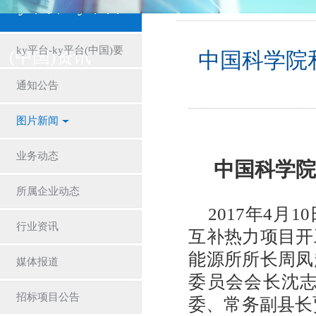
ky平台-ky平台
图片新闻
ky平台-ky平台(中国)要
(中国)资讯
中国科学院
文
通知公告
图片新闻
业务动态
中国科学院
所属企业动态
2017
年
4
月
10
行业资讯
互补热力项目开
能源所所长周凤
媒体报道
委员会会长沈
招标项目公告
委、常务副县长