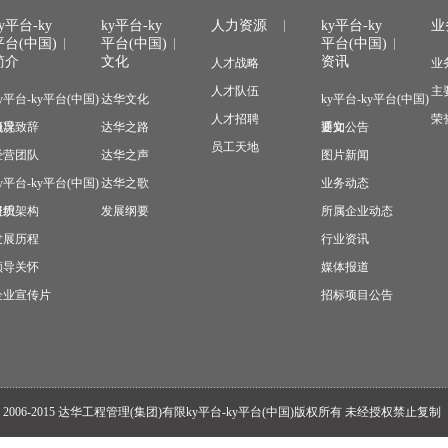
y平台-ky
ky平台-ky
人力资源
ky平台-ky
业
平台(中国)
平台(中国)
平台(中国)
简介
文化
资讯
人才战略
业
人才队伍
主
y平台-ky平台(中国)
达华文化
ky平台-ky平台(中国)
人才招聘
荣
概况
领导致辞
达华之路
要文
通知公告
员工天地
经营团队
达华之声
图片新闻
y平台-ky平台(中国)
达华之歌
业务动态
资质
组织架构
发展纲要
所属企业动态
发展历程
行业资讯
领导关怀
媒体报道
企业宣传片
招标项目公告
 2006-2015 达华工程管理(集团)有限ky平台-ky平台(中国)版权所有 未经授权禁止复制