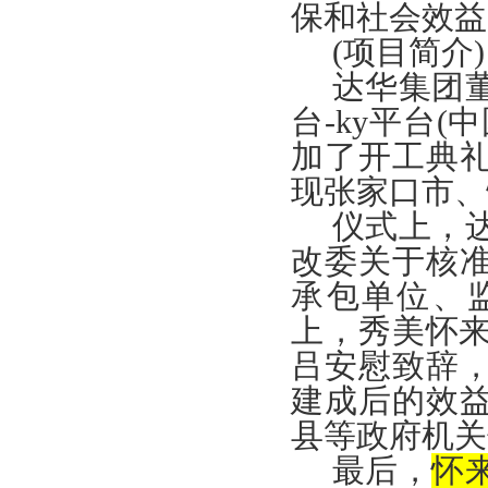
保和社会效益
(
项目简介
)
达华集团
台-ky平台
加了开工典
现张家口市、
仪式上，
改委关于核
承包单位、
上，秀美怀来
吕安慰致辞
建成后的效
县等政府机关
最后，
怀