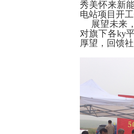
秀美怀来新能源
电站项目开工
展望未来
对旗下各ky
厚望，回馈社